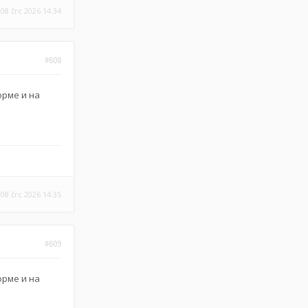
08 črc 2026 14:34
#608
орме и на
08 črc 2026 14:35
#609
орме и на