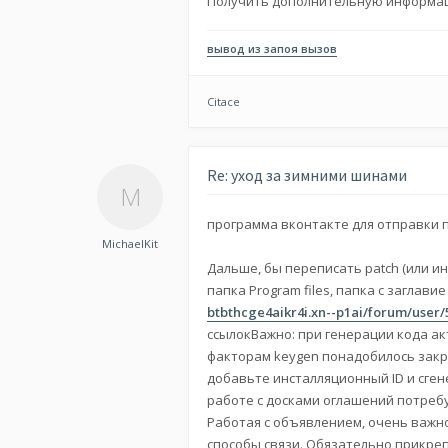
Получить дополнительную информа
вывод из запоя вызов
Citace
Re: уход за зимними шинами
программа вконтакте для отправки 
MichaelKit
Дальше, бы переписать patch (или ин
папка Program files, папка с заглави
btbthcge4aikr4i.xn--p1ai/forum/user/
ссылокВажно: при генерации кода ак
факторам keygen понадобилось закр
добавьте инсталляционный ID и сге
работе с досками оглашений потребу
Работая с объявлением, очень важн
способы связи. Обязательно прикре