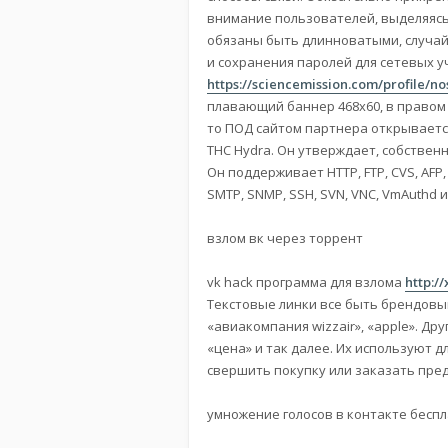
внимание пользователей, выделяясь 
обязаны быть длинноватыми, случай
и сохранения паролей для сетевых уч
https://sciencemission.com/profile/n
плавающий баннер 468х60, в правом 
то ПОД сайтом партнера открывается
THC Hydra. Он утверждает, собствен
Он поддерживает HTTP, FTP, CVS, AFP, 
SMTP, SNMP, SSH, SVN, VNC, VmAuthd и 
взлом вк через торрент
vk hack программа для взлома
http:/
Текстовые линки все быть брендовы
«авиакомпания wizzair», «apple». Д
«цена» и так далее. Их используют
свершить покупку или заказать предл
умножение голосов в контакте бесп