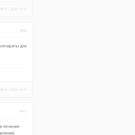
08 črc 2026 14:16
#602
препараты для
08 črc 2026 14:16
#603
ее лечение
авления,