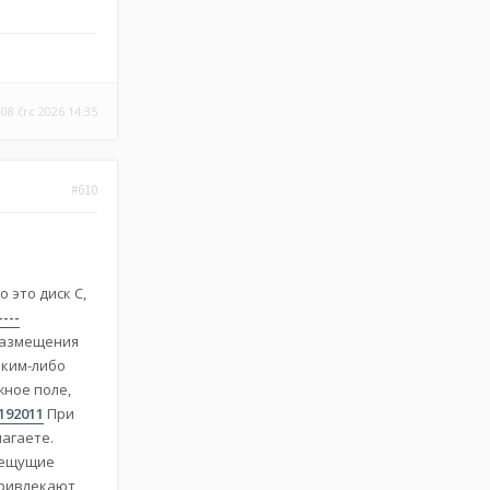
08 črc 2026 14:35
#610
 это диск С,
----
размещения
аким-либо
жное поле,
-192011
При
лагаете.
пещущие
привлекают