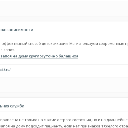
ркозависимости
— эффективный способ детоксикации. Мы используем современные 
з запоя.
 запоя на дому круглосуточно балашиха
ha13.ru/
ьная служба
равлена не только на снятие острого состояния, но и на дальнейш
запоя на дому подходит пациенту, если нет признаков тяжелого отр