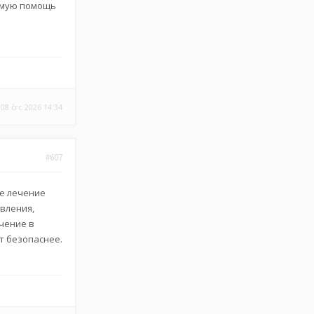
димую помощь
08 črc 2026 14:34
#607
ее лечение
авления,
ечение в
т безопаснее.