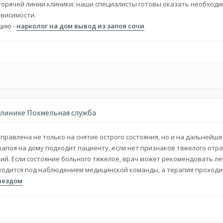
 горячей линии клиники: наши специалисты готовы оказать необхо
висимости.
цию -
нарколог на дом вывод из запоя сочи
клинике Похмельная служба
равлена не только на снятие острого состояния, но и на дальнейш
запоя на дому подходит пациенту, если нет признаков тяжелого отр
ний. Если состояние больного тяжелое, врач может рекомендовать л
аходится под наблюдением медицинской команды, а терапия проходи
выездом