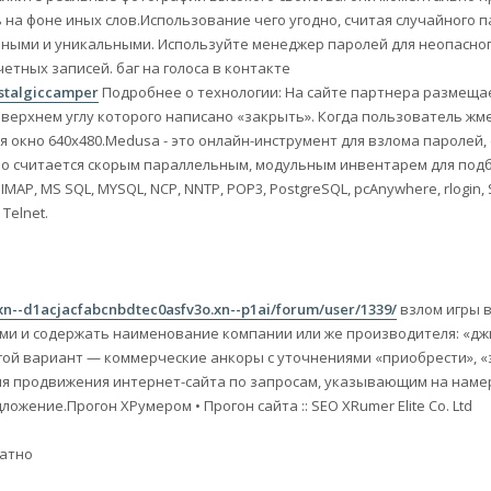
на фоне иных слов.Использование чего угодно, считая случайного п
ными и уникальными. Используйте менеджер паролей для неопасно
етных записей. баг на голоса в контакте
ostalgiccamper
Подробнее о технологии: На сайте партнера размеща
верхнем углу которого написано «закрыть». Когда пользователь жме
 окно 640х480.Medusa - это онлайн-инструмент для взлома паролей,
но считается скорым параллельным, модульным инвентарем для подб
IMAP, MS SQL, MYSQL, NCP, NNTP, POP3, PostgreSQL, pcAnywhere, rlogin, 
Telnet.
/xn--d1acjacfabcnbdtec0asfv3o.xn--p1ai/forum/user/1339/
взлом игры 
ми и содержать наименование компании или же производителя: «джин
ругой вариант — коммерческие анкоры с уточнениями «приобрести», «
 для продвижения интернет-сайта по запросам, указывающим на нам
ожение.Прогон ХРумером • Прогон сайта :: SEO XRumer Elite Co. Ltd
латно