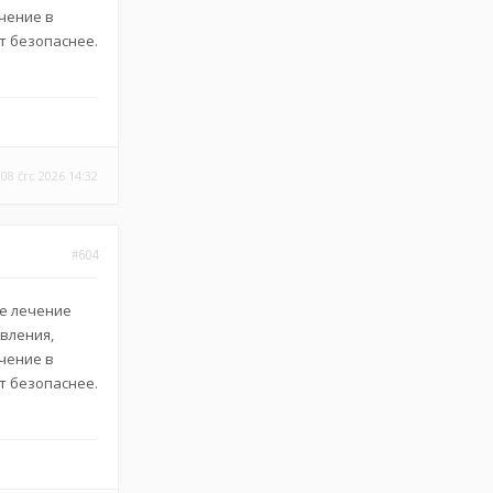
ечение в
т безопаснее.
08 črc 2026 14:32
#604
ее лечение
авления,
ечение в
т безопаснее.