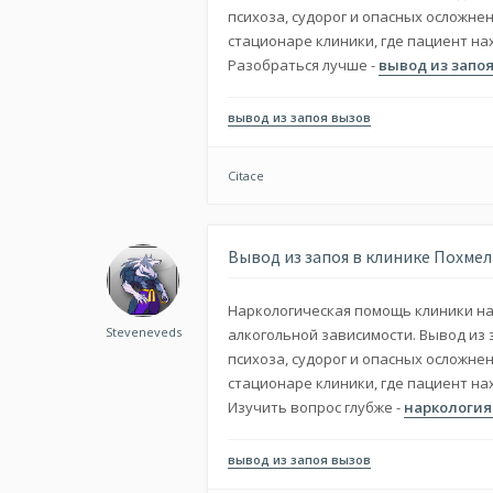
психоза, судорог и опасных осложне
стационаре клиники, где пациент н
Разобраться лучше -
вывод из запо
вывод из запоя вызов
Citace
Вывод из запоя в клинике Похмел
Наркологическая помощь клиники нап
Steveneveds
алкогольной зависимости. Вывод из 
психоза, судорог и опасных осложне
стационаре клиники, где пациент н
Изучить вопрос глубже -
наркология
вывод из запоя вызов