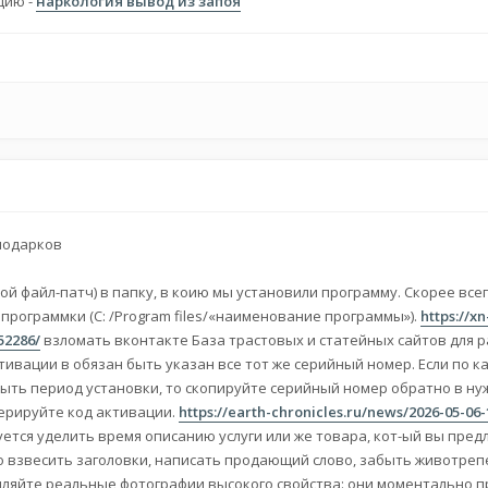
цию -
наркология вывод из запоя
подарков
ой файл-патч) в папку, в коию мы установили программу. Скорее всего
е программки (C: /Program files/«наименование программы»).
https://xn
52286/
взломать вконтакте База трастовых и статейных сайтов для 
тивации в обязан быть указан все тот же серийный номер. Если по к
ыть период установки, то скопируйте серийный номер обратно в ну
нерируйте код активации.
https://earth-chronicles.ru/news/2026-05-06
ется уделить время описанию услуги или же товара, кот-ый вы пред
о взвесить заголовки, написать продающий слово, забыть животре
пляйте реальные фотографии высокого свойства: они моментально 