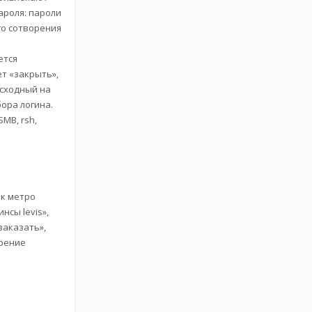
ароля: пароли
го сотворения
ется
т «закрыть»,
 сходный на
ора логина.
SMB, rsh,
вк метро
сы levis»,
заказать»,
ерение