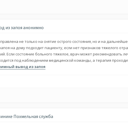
од из запоя анонимно
равлена не только на снятие острого состояния, но и на дальнейш
запоя на дому подходит пациенту, если нет признаков тяжелого отр
ний. Если состояние больного тяжелое, врач может рекомендовать л
аходится под наблюдением медицинской команды, а терапия проходи
нимный вывод из запоя
линике Похмельная служба