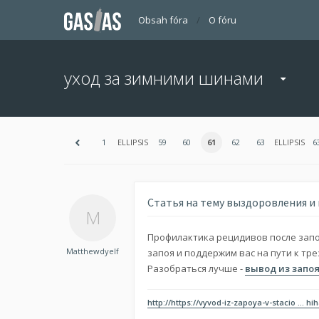
Obsah fóra
O fóru
уход за зимними шинами
1
ELLIPSIS
59
60
61
62
63
ELLIPSIS
6
Статья на тему выздоровления и
Профилактика рецидивов после зап
Matthewdyelf
запоя и поддержим вас на пути к тре
Разобраться лучше -
вывод из запо
http://https://vyvod-iz-zapoya-v-stacio ... hi