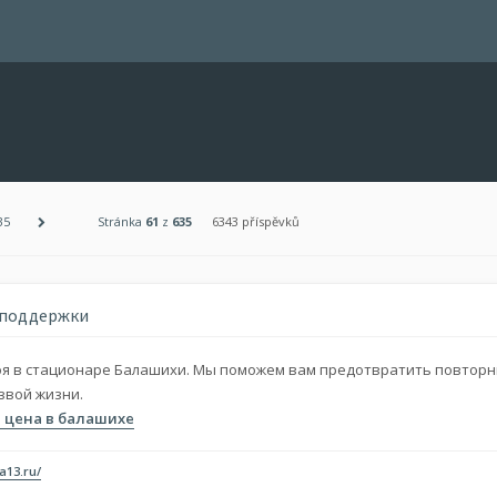
35
Stránka
61
z
635
6343 příspěvků
 поддержки
оя в стационаре Балашихи. Мы поможем вам предотвратить повторн
звой жизни.
я цена в балашихе
ha13.ru/