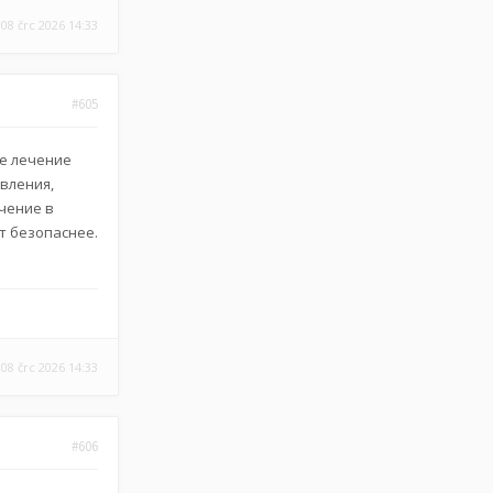
08 črc 2026 14:33
#605
ее лечение
авления,
ечение в
т безопаснее.
08 črc 2026 14:33
#606