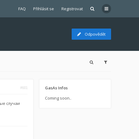
FAQ
Přihlásit se
Registrovat
Odpovědět
#601
GasAs Infos
Coming soon..
ые случаи