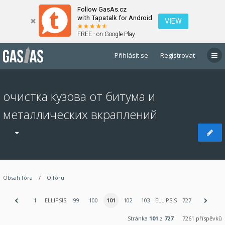
Follow GasAs.cz
with Tapatalk for Android
VIEW
FREE - on Google Play
Přihlásit se
Registrovat
очистка кузова от битума и
металлических вкраплений
Obsah fóra
O fóru
1
ELLIPSIS
99
100
101
102
103
ELLIPSIS
727
Stránka
101
z
727
7261 příspěvků