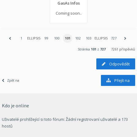
GasAs Infos
Coming soon..
1
ELLIPSIS
99
100
101
102
103
ELLIPSIS
727
Stránka
101
z
727
7261 příspěvků
Odpovědět
Přejít na
Zpět na
Kdo je online
Uživatelé prohlížející si toto fórum: Žádní registrovaní uživatelé a 173
hostů