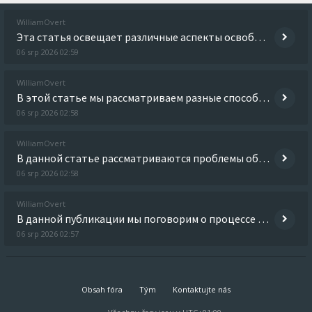
WilliamOvert
Эта статья освещает различные аспекты освобождения от зависимости и пути к выздоровлению. Мы обсуждаем важность осознани
06 srp 2026 02:59
WilliamOvert
В этой статье мы рассматриваем разные способы борьбы с алкогольной зависимостью. Обсуждаются методы лечения, программы р
06 srp 2026 02:58
WilliamOvert
В данной статье рассматриваются проблемы общественного здоровья и социальные факторы, влияющие на него. Мы акцентируем в
06 srp 2026 02:58
WilliamOvert
В данной публикации мы поговорим о процессе восстановления от зависимости, о том, как вернуть себе нормальную жизнь. Мы
06 srp 2026 02:57
Obsah fóra
Tým
Kontaktujte nás