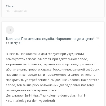
Citace
08 črc 2026 09:40
Клиника Похмельная служба. Нарколог на дом цена
#1008
od
HenryFaF
Вызвать нарколога на дом следует при ухудшении
самочувствия после алкоголя, при длительном запое,
выраженном похмелье, отравлении спиртным, признаках
абстиненции, тревоге, страхе, бессоннице, сильной слабости,
нарушениях поведения и невозможности самостоятельно
прекратить употребление. Чем дольше человек находится в
запое, тем выше риск осложнений для здоровья, поэтому
откладывать вызов врача опасно.
Детальнее - [url=https://narkolog-na-dom-balashiha13-
4.ru/]narkolog-na-dom-vyvod[/url]