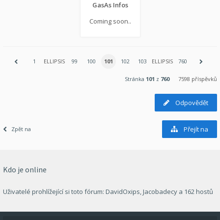
GasAs Infos
Coming soon..
1
ELLIPSIS
99
100
101
102
103
ELLIPSIS
760
Stránka
101
z
760
7598 příspěvků
Odpovědět
Přejít na
Zpět na
Kdo je online
Uživatelé prohlížející si toto fórum:
DavidOxips
,
Jacobadecy
a 162 hostů