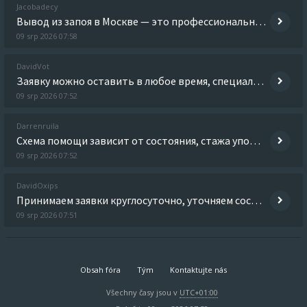
Jacobadecy
Вывод из запоя в Москве — это профессиональная наркологическая помощь, направленная на безопасное прекращение длительног
09 srp 2026 07:58
DavidVot
Заявку можно оставить в любое время, специалист быстро сориентирует по дальнейшим действиям. Изучить вопрос глубже - v
09 srp 2026 07:52
Darrenruila
Схема помощи зависит от состояния, стажа употребления, противопоказаний и дальнейших целей лечения. Исследовать вопрос
09 srp 2026 07:52
DavidOxips
Принимаем заявки круглосуточно, уточняем состояние и подбираем безопасный формат помощи. Детальнее - кодирование от ал
09 srp 2026 07:51
Obsah fóra
Tým
Kontaktujte nás
Všechny časy jsou v
UTC+01:00