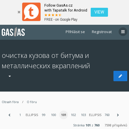
Follow GasAs.cz
with Tapatalk for Android
VIEW
FREE - on Google Play
Přihlásit se
Registrovat
очистка кузова от битума и
металлических вкраплений
Obsah fóra
O fóru
1
ELLIPSIS
99
100
101
102
103
ELLIPSIS
760
Stránka
101
z
760
7598 příspěvků