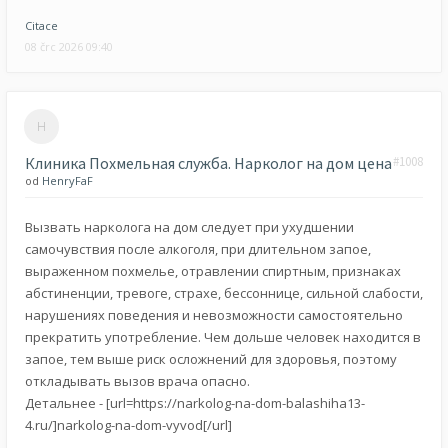
Citace
08 črc 2026 09:40
Клиника Похмельная служба. Нарколог на дом цена
#1008
od
HenryFaF
Вызвать нарколога на дом следует при ухудшении
самочувствия после алкоголя, при длительном запое,
выраженном похмелье, отравлении спиртным, признаках
абстиненции, тревоге, страхе, бессоннице, сильной слабости,
нарушениях поведения и невозможности самостоятельно
прекратить употребление. Чем дольше человек находится в
запое, тем выше риск осложнений для здоровья, поэтому
откладывать вызов врача опасно.
Детальнее - [url=https://narkolog-na-dom-balashiha13-
4.ru/]narkolog-na-dom-vyvod[/url]