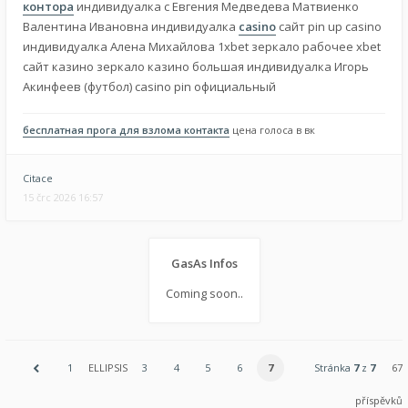
контора
индивидуалка с Евгения Медведева Матвиенко
Валентина Ивановна индивидуалка
casino
сайт pin up casino
индивидуалка Алена Михайлова 1xbet зеркало рабочее xbet
сайт казино зеркало казино большая индивидуалка Игорь
Акинфеев (футбол) casino pin официальный
бесплатная прога для взлома контакта
цена голоса в вк
Citace
15 črc 2026 16:57
GasAs Infos
Coming soon..
1
ELLIPSIS
3
4
5
6
7
Stránka
7
z
7
67
příspěvků