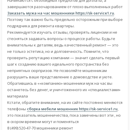
Начинаются с безобидных предлогов для доплаты, а
завершаются разочарованием от плохо выполненных работ
Заказать мужа на час мошенники
https://sk-service1.ru
.
Поэтому так важно быть предельно осторожным при выборе
подрядчика для ремонта квартиры.
Рекомендуется изучать отзывы, проверять лицензии и не
стесняться задавать вопросы о процессе работы. Будьте
внимательны к деталям, ведь качественный ремонт — это
не только эстетика, но и долговечность. Помните, что
проверить репутацию компании — значит сделать первый
шаг к созданию вашего идеального пространства без
неприятных сюрпризов. Не позволяйте мошенникам
разрушить ваше представление о домоводстве и уюте.
Обратившись в ««компанию» мошенники муж на час вы
останетесь без денег, и уничтоженного их «специалистами»
материала
Кстати, обратите внимание, на их сайте постоянно меняются
телефоны
сборка мебели мошенник
https://sk-service1.ru
,
это показатель мошенничества, пока замечены вот эти , но
в скором времени могут и поменяться
8 (499) 520-47-70 мошенники ремонт