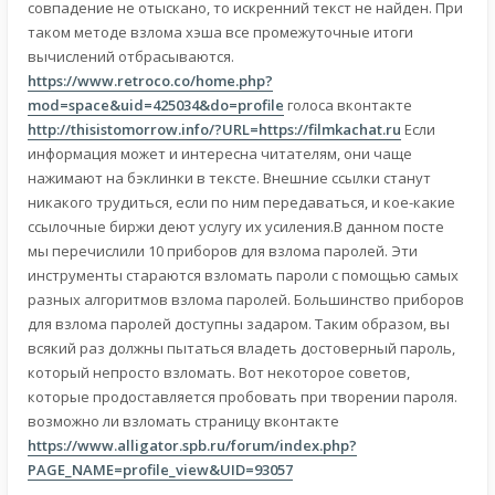
совпадение не отыскано, то искренний текст не найден. При
таком методе взлома хэша все промежуточные итоги
вычислений отбрасываются.
https://www.retroco.co/home.php?
mod=space&uid=425034&do=profile
голоса вконтакте
http://thisistomorrow.info/?URL=https://filmkachat.ru
Если
информация может и интересна читателям, они чаще
нажимают на бэклинки в тексте. Внешние ссылки станут
никакого трудиться, если по ним передаваться, и кое-какие
ссылочные биржи деют услугу их усиления.В данном посте
мы перечислили 10 приборов для взлома паролей. Эти
инструменты стараются взломать пароли с помощью самых
разных алгоритмов взлома паролей. Большинство приборов
для взлома паролей доступны задаром. Таким образом, вы
всякий раз должны пытаться владеть достоверный пароль,
который непросто взломать. Вот некоторое советов,
которые продоставляется пробовать при творении пароля.
возможно ли взломать страницу вконтакте
https://www.alligator.spb.ru/forum/index.php?
PAGE_NAME=profile_view&UID=93057