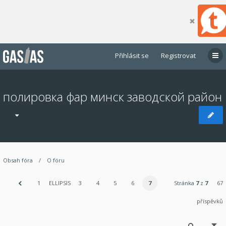
Přihlásit se
Registrovat
полировка фар минск заводской район
Obsah fóra
O fóru
1
ELLIPSIS
3
4
5
6
7
Stránka
7
z
7
67
příspěvků