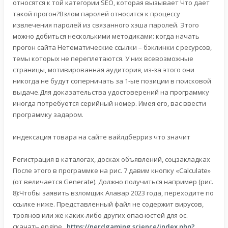
относятся к той категории SEO, которая вызывает Что дает
такой прогон?Взлом паролей относится к процессу
извлечения паролей из связанного хэша паролей. Этого
можно добиться несколькими методиками: когда начать
прогон сайта Нетематические ссылки – бэклинки с ресурсов,
темы которых не переплетаются. У них всевозможные
страницы, мотивированная аудитория, из-за этого они
никогда не будут соперничать за 1-ые позиции в поисковой
выдаче.Для доказательства удостоверений на программку
иногда потребуется серийный номер. Имея его, вас ввести
программку задаром.
индексация товара на сайте вайлдберриз что значит
Регистрация в каталогах, досках объявлений, соцзакладках
После этого в программке на рис. 7 давим кнопку «Calculate»
(от величается Generate). Должно получиться например (рис.
8):Чтобы заявить взломщик Алавар 2023 года, переходите по
ссылке ниже. Представленный файл не содержит вирусов,
троянов или же каких-либо других опасностей для ос.
скачать engine .
https://nerdgaming.science/index.php?