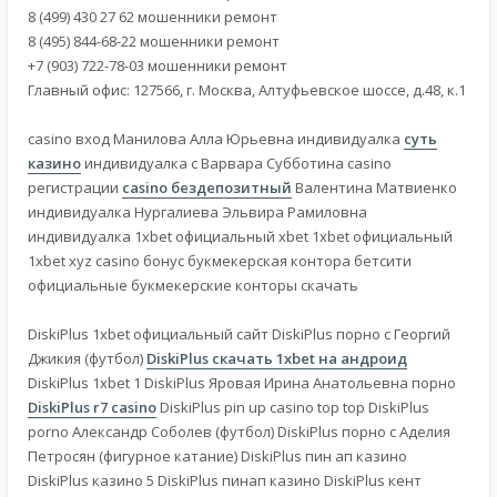
8 (499) 430 27 62 мошенники ремонт
8 (495) 844-68-22 мошенники ремонт
+7 (903) 722-78-03 мошенники ремонт
Главный офис: 127566, г. Москва, Алтуфьевское шоссе, д.48, к.1
casino вход Манилова Алла Юрьевна индивидуалка
суть
казино
индивидуалка с Варвара Субботина casino
регистрации
casino бездепозитный
Валентина Матвиенко
индивидуалка Нургалиева Эльвира Рамиловна
индивидуалка 1xbet официальный xbet 1xbet официальный
1xbet xyz casino бонус букмекерская контора бетсити
официальные букмекерские конторы скачать
DiskiPlus 1xbet официальный сайт DiskiPlus порно с Георгий
Джикия (футбол)
DiskiPlus скачать 1xbet на андроид
DiskiPlus 1xbet 1 DiskiPlus Яровая Ирина Анатольевна порно
DiskiPlus r7 casino
DiskiPlus pin up casino top top DiskiPlus
porno Александр Соболев (футбол) DiskiPlus порно с Аделия
Петросян (фигурное катание) DiskiPlus пин ап казино
DiskiPlus казино 5 DiskiPlus пинап казино DiskiPlus кент