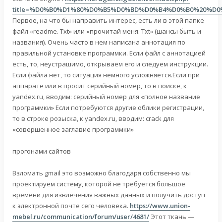
title=%D0%B0%D1%80%D0%B5%D0%BD%D0%B4%D0%B0%20%D
Первое, на что бы направить интерес, есть ли в этой папке
файл «readme. Txt» или «прочитай меня. Txt» (шансы быть и
названия). Очень часто в нем написана аннотация по
правильной установке программки. Если файл с аннотацией
есть, то, неустрашимо, открываем его и следуем инструкции.
Если файла нет, то ситуация немного усложняется.Если при
аппарате или в просит серийный номер, то в поиске, к
yandex.ru, вводим: серийный номер для «полное название
программки» Если потребуются другие облики регистрации,
то в строке розыска, к yandex.ru, вводим: crack для
«совершенное заглавие программки»
прогонами сайтов
Взломать gmail это возможно благодаря собственно мы
проектируем систему, которой не требуется большое
времени для извлечения важных данных и получить доступ
к электронной почте сего человека.
https://www.union-
mebel.ru/communication/forum/user/4681/
Этот ткань —