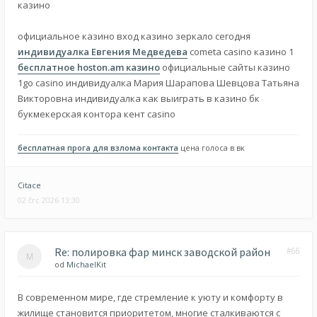
казино
официальное казино вход казино зеркало сегодня
индивидуалка Евгения Медведева
cometa casino казино 1
бесплатное hoston.am казино
официальные сайты казино
1go casino индивидуалка Мария Шарапова Шевцова Татьяна
Викторовна индивидуалка как выиграть в казино бк
букмекерская контора кент casino
бесплатная прога для взлома контакта
цена голоса в вк
Citace
02 črc 2026 13:30
Re: полировка фар минск заводской район
#66
od
MichaelKit
В современном мире, где стремление к уюту и комфорту в
жилище становится приоритетом, многие сталкиваются с