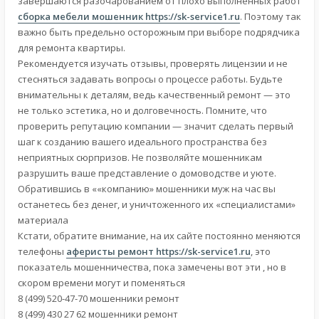
завершаются разочарованием от плохо выполненных работ
сборка мебели мошенник
https://sk-service1.ru
. Поэтому так
важно быть предельно осторожным при выборе подрядчика
для ремонта квартиры.
Рекомендуется изучать отзывы, проверять лицензии и не
стесняться задавать вопросы о процессе работы. Будьте
внимательны к деталям, ведь качественный ремонт — это
не только эстетика, но и долговечность. Помните, что
проверить репутацию компании — значит сделать первый
шаг к созданию вашего идеального пространства без
неприятных сюрпризов. Не позволяйте мошенникам
разрушить ваше представление о домоводстве и уюте.
Обратившись в ««компанию» мошенники муж на час вы
останетесь без денег, и уничтоженного их «специалистами»
материала
Кстати, обратите внимание, на их сайте постоянно меняются
телефоны
аферисты ремонт
https://sk-service1.ru
, это
показатель мошенничества, пока замечены вот эти , но в
скором времени могут и поменяться
8 (499) 520-47-70 мошенники ремонт
8 (499) 430 27 62 мошенники ремонт