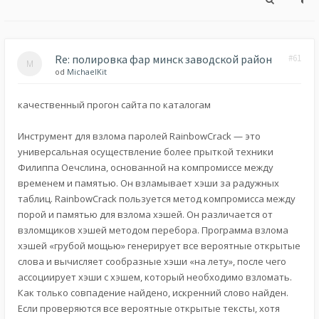
Re: полировка фар минск заводской район
#61
od
MichaelKit
качественный прогон сайта по каталогам
Инструмент для взлома паролей RainbowCrack — это
универсальная осуществление более прыткой техники
Филиппа Оечслина, основанной на компромиссе между
временем и памятью. Он взламывает хэши за радужных
таблиц. RainbowCrack пользуется метод компромисса между
порой и памятью для взлома хэшей. Он различается от
взломщиков хэшей методом перебора. Программа взлома
хэшей «грубой мощью» генерирует все вероятные открытые
слова и вычисляет сообразные хэши «на лету», после чего
ассоциирует хэши с хэшем, который необходимо взломать.
Как только совпадение найдено, искренний слово найден.
Если проверяются все вероятные открытые тексты, хотя