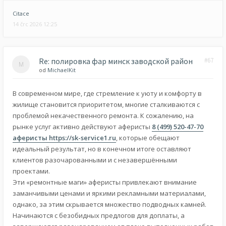
Citace
14 črc 2026 12:25
Re: полировка фар минск заводской район
#67
od
MichaelKit
В современном мире, где стремление к уюту и комфорту в
жилище становится приоритетом, многие сталкиваются с
проблемой некачественного ремонта. К сожалению, на
рынке услуг активно действуют аферисты
8 (499) 520-47-70
аферисты
https://sk-service1.ru
, которые обещают
идеальный результат, но в конечном итоге оставляют
клиентов разочарованными и с незавершёнными
проектами.
Эти «ремонтные маги» аферисты привлекают внимание
заманчивыми ценами и яркими рекламными материалами,
однако, за этим скрывается множество подводных камней.
Начинаются с безобидных предлогов для доплаты, а