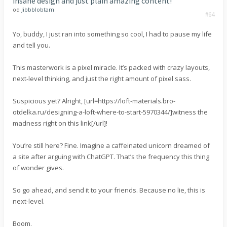
insane design and just plain amazing content!
od
Jibbblobtam
#64
Yo, buddy, I just ran into something so cool, I had to pause my life
and tell you.
This masterwork is a pixel miracle. It’s packed with crazy layouts,
next-level thinking, and just the right amount of pixel sass.
Suspicious yet? Alright, [url=https://loft-materials.bro-
otdelka.ru/designing-a-loft-where-to-start-5970344/]witness the
madness right on this link[/url]!
You’re still here? Fine. Imagine a caffeinated unicorn dreamed of
a site after arguing with ChatGPT. That’s the frequency this thing
of wonder gives.
So go ahead, and send it to your friends. Because no lie, this is
next-level.
Boom.