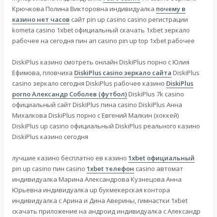
Крючкова Полина Викторовна индивидуалка
почему в
казино нет часов
сайт pin up casino casino регистрации
kometa casino 1xbet официальный скачать 1xbet зеркало
рабочее на сегодня пин ап casino pin up top 1xbet рабочее
DiskiPlus казино смотреть онлайн DiskiPlus порно с Юлия
Ефимова, пловчиха
DiskiPlus casino зеркало сайта
DiskiPlus
casino зеркало сегодня DiskiPlus рабочее казино
DiskiPlus
porno Александр Соболев (футбол)
DiskiPlus 7k casino
официальный сайт DiskiPlus пина casino DiskiPlus Анна
Михалкова DiskiPlus порно с Евгений Малкин (хоккей)
DiskiPlus up casino официальный DiskiPlus реального казино
DiskiPlus казино сегодня
лучшие казино бесплатно ев казино
1xbet официальный
pin up casino пин casino
1xbet телефон
casino автомат
индивидуалка Марина Александрова Кузнецова Анна
Юрьевна индивидуалка up букмекерская контора
индивидуалка с Арина и Дина Аверины, гимнастки 1xbet
скачать приложение на андроид индивидуалка с Александр