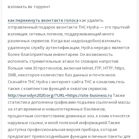
взломать вк торрент
как перекинуть вконтакте голоса
как удалить
отправленный подарок вконтакте THC-Hydra — это прыткий
взломщик сетевых логинов, поддерживающий много
различных сервисов. Когда вас надо(надобно) взломать
удаленную службу аутентификации, Hydra нередко является
более благоприятным инвентарем. Он возможность
исполнять стремительные атаки по словарю напротив
больше чем 30 протоколов, включая telnet, FTP, HTTP, https,
SMB, некоторое количество баз данных и почти иное.
Скачайте THC Hydra с интернет-сайта THC и ознакомьтесь
также с комплектом функций и охватом сервисов.
http://eurodyn2020.org/?URL=https://site-business.ru
Также
статистика дополнена графиками подъема ссылочной массы
за этап времени и новыхпотерянных бэклинков,
процентным соответствием доменных зон, к коим относятся
наружные ссылки, и иной полезной информацией.Также
доступна профессиональная версия прибора, которая
предлагает превосходнейшие функции и личные пакеты для