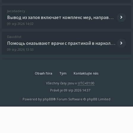
Jacobadecy
Вывод из запоя включает комплекс мер, направленных на детоксикацию организма, стабилизацию состояния и снятие абстинентн
09 srp 2026 14:02
DavidVot
Помощь оказывают врачи с практикой в наркологии, психиатрии и восстановительной терапии. Получить дополнительные сведен
09 srp 2026 13:53
Obsah fóra
Tým
Kontaktujte nás
Všechny časy jsou v
UTC+01:00
Právě je 09 srp 2026 14:37
Powered by
phpBB
® Forum Software © phpBB Limited