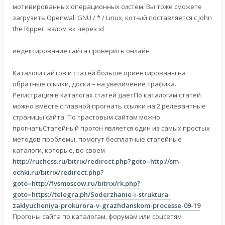
мотивированных операционных систем. Вы тоже сможете
загрузить Openwall GNU / * / Linux, кот-ый поставляется с John
the Ripper. взлом вк через id
индексирование сайта проверить онлайн
Каталоги сайтов и статей больше ориентированы на
обратные ссылки, доски – на увеличение трафика.
Регистрация в каталогах статей даетПо каталогам статей
можно вместе с главной прогнать ссылки на 2 релевантные
страницы сайта. По трастовым сайтам можно
прогнатьСтатейный прогон является один из самых простых
методов проблемы, помогут бесплатные статейные
каталоги, которые, во своем
http://ruchess.ru/bitrix/redirect.php?goto=http://sm-
ochki.ru/bitrix/redirect.php?
goto=http://fvsmoscow.ru/bitrix/rk.php?
goto=https://telegra.ph/Soderzhanie-i-struktura-
zaklyucheniya-prokurora-v-grazhdanskom-processe-09-19
Прогоны сайта по каталогам, форумам или соцсетям