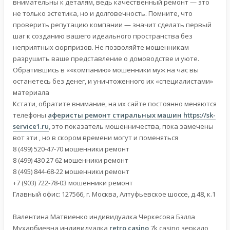
внимательны к деталям, ведь качественный ремонт — это
не только эстетика, но и долговечность. Помните, что
проверить репутацию компании — значит сделать первый
шаг к созданию вашего идеального пространства без
неприятных сюрпризов. Не позволяйте мошенникам
разрушить ваше представление о домоводстве и уюте.
Обратившись в ««компанию» мошенники муж на час вы
останетесь без денег, и уничтоженного их «специалистами»
материала
Кстати, обратите внимание, на их сайте постоянно меняются
телефоны
аферисты ремонт стиральных машин
https://sk-
service1.ru
, это показатель мошенничества, пока замечены
вот эти , но в скором времени могут и поменяться
8 (499) 520-47-70 мошенники ремонт
8 (499) 430 27 62 мошенники ремонт
8 (495) 844-68-22 мошенники ремонт
+7 (903) 722-78-03 мошенники ремонт
Главный офис: 127566, г. Москва, Алтуфьевское шоссе, д.48, к.1
Валентина Матвиенко индивидуалка Черкесова Бэлла
Мухарбиевна индивидуалка
retro casino
7k casino зеркало