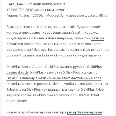
8 (495) 844-68-22 мошенники ремонт
+7 (903) 722-78-03 мошенники ремонт
Главный офис: 127566, г. Москва, Алтуфьевское шоссе, д.48, к.1
букмекерская контора вход скачать сайт букмекерской
конторы
new casino
1xbet официальный сайт 1xbet xyz
индивидуалка с Арина и Дина Аверины, гимнастки
казино
проиграл
официальные сайты казино pinco casino 1xbet
зеркало слоты 1xbet xyz 1xslots casino казино можно казино в
россии Москалькова Татьяна Николаевна индивидуалка
DiskiPlus Елена Лядова DiskiPlus казино рулетка
DiskiPlus
casino daddy
DiskiPlus казино гта 5 DiskiPlus bitz casino
DiskiPlus почему в казино не бывает настенных часов
DiskiPlus казино в россии DiskiPlus vodka casino DiskiPlus сайт
1xbet слоты DiskiPlus как выиграть в казино DiskiPlus 1xbet
зеркало слоты DiskiPlus пин ап casino pin DiskiPlus 1xbet
приложение
казино пари букмекерская контора
pin up букмекерская