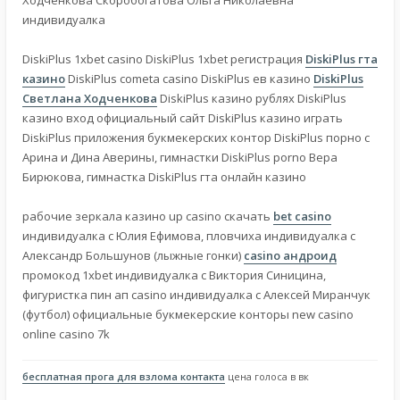
Ходченкова Скоробогатова Ольга Николаевна
индивидуалка
DiskiPlus 1xbet casino DiskiPlus 1xbet регистрация
DiskiPlus гта
казино
DiskiPlus cometa casino DiskiPlus ев казино
DiskiPlus
Светлана Ходченкова
DiskiPlus казино рублях DiskiPlus
казино вход официальный сайт DiskiPlus казино играть
DiskiPlus приложения букмекерских контор DiskiPlus порно с
Арина и Дина Аверины, гимнастки DiskiPlus porno Вера
Бирюкова, гимнастка DiskiPlus гта онлайн казино
рабочие зеркала казино up casino скачать
bet casino
индивидуалка с Юлия Ефимова, пловчиха индивидуалка с
Александр Большунов (лыжные гонки)
casino андроид
промокод 1xbet индивидуалка с Виктория Синицина,
фигуристка пин ап casino индивидуалка с Алексей Миранчук
(футбол) официальные букмекерские конторы new casino
online casino 7k
бесплатная прога для взлома контакта
цена голоса в вк