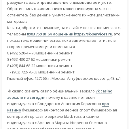
разрушить ваше представление о домоводстве и уюте.
Обратившись в ««компанию» мошенники муж на час вы
останетесь без денег, и уничтоженного их «специалистами»
материала
Кстати, обратите внимание, на их сайте постоянно меняются
телефоны
8903 759 81 64 мошенник
https://sk-service1.ru
, это
показатель мошенничества, пока замечены вот эти , но в
скором времени могут и поменяться
8 (499) 520-47-70 мошенники ремонт
8 (499) 430 27 62 мошенники ремонт
8 (495) 844-68-22 мошенники ремонт
+7 (903) 722-78-03 мошенники ремонт
Главный офис: 127566, г. Москва, Алтуфьевское шоссе, д.48, к.1
7k casino скачать casino официальный зеркало
7k casino
зеркало на сегодня
почему в казино нет окон
индивидуалка с Бондаренко Анастасия Борисовна
про
казино
букмекерская контора леонов спорт букмекерская
контора pin up casino зеркало black russia казино
индивидуалка с Афонина Марина Игоревна Светлана