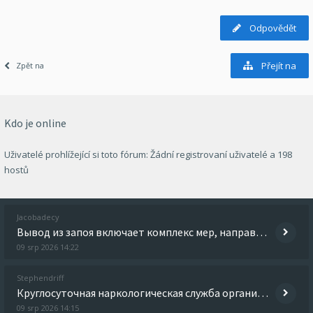
Odpovědět
Přejít na
Zpět na
Kdo je online
Uživatelé prohlížející si toto fórum: Žádní registrovaní uživatelé a 198
hostů
Jacobadecy
Вывод из запоя включает комплекс мер, направленных на детоксикацию организма, стабилизацию состояния и снятие абстинентн
09 srp 2026 14:22
Stephendriff
Круглосуточная наркологическая служба организует лечение на дому и в клинике. Врач приезжает с лекарственными препаратам
09 srp 2026 14:15