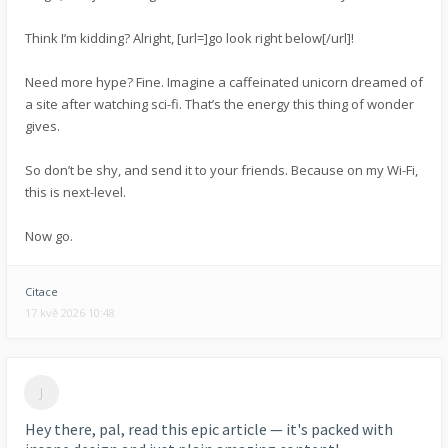
Think I’m kidding? Alright, [url=]go look right below[/url]!
Need more hype? Fine. Imagine a caffeinated unicorn dreamed of
a site after watching sci-fi. That’s the energy this thing of wonder
gives.
So don’t be shy, and send it to your friends. Because on my Wi-Fi,
this is next-level.
Now go.
Citace
17 kvě 2026 10:48
Hey there, pal, read this epic article — it's packed with