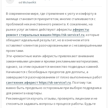
od
MichaelKit
В современном мире, где стремление к уюту и комфорту в
жилище становится приоритетом, многие сталкиваются с
проблемой некачественного ремонта. К сожалению, на
рынке услуг активно действуют аферисты
аферисты
ремонт стиральных машин
https://sk-service1.ru
, которые
обещают идеальный результат, но в конечном итоге
оставляют клиентов разочарованными и с незавершёнными
проектами.
Эти «ремонтные маги» аферисты привлекают внимание
заманчивыми ценами и яркими рекламными материалами,
однако, за этим скрывается множество подводных камней.
Начинаются с безобидных предлогов для доплаты, а
завершаются разочарованием от плохо выполненных работ
сантехник аферист
https://sk-service1.ru
. Поэтому так
важно быть предельно осторожным при выборе подрядчика
для ремонта квартиры.
Рекомендуется изучать отзывы, проверять лицензии и не
стесняться задавать вопросы о процессе работы. Будьте