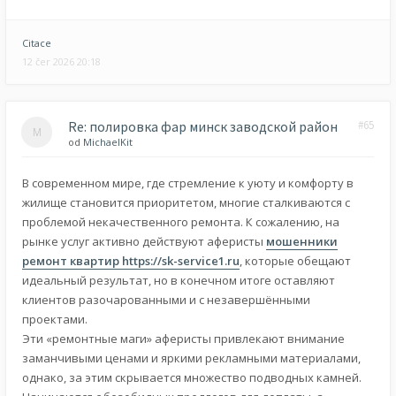
Citace
12 čer 2026 20:18
Re: полировка фар минск заводской район
#65
od
MichaelKit
В современном мире, где стремление к уюту и комфорту в
жилище становится приоритетом, многие сталкиваются с
проблемой некачественного ремонта. К сожалению, на
рынке услуг активно действуют аферисты
мошенники
ремонт квартир
https://sk-service1.ru
, которые обещают
идеальный результат, но в конечном итоге оставляют
клиентов разочарованными и с незавершёнными
проектами.
Эти «ремонтные маги» аферисты привлекают внимание
заманчивыми ценами и яркими рекламными материалами,
однако, за этим скрывается множество подводных камней.