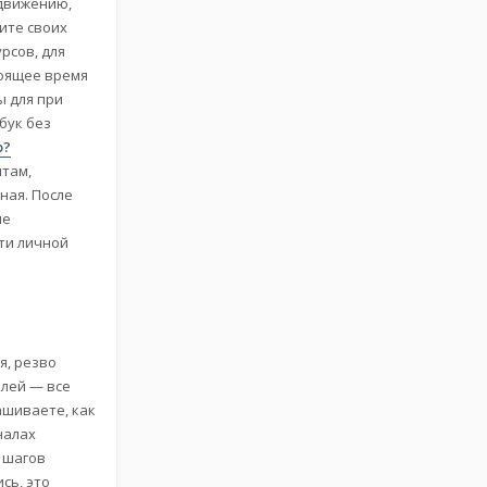
одвижению,
ите своих
рсов, для
тоящее время
ы для при
бук без
p?
йтам,
ная. После
не
ти личной
я, резво
елей — все
ашиваете, как
налах
 шагов
сь, это