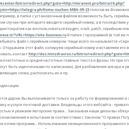
24.center/bitrix/redirect.php?goto=http://miravent.pro/bitrix/rk.php?
p?goto=https://telegra.ph/Komu-nuzhen-MBA-09-23
голосов вк Возможн
Например, в папке с установочным файлом возможность быть серийн
этом случае при аппарате вводите серийный номер, а в последствии 
ристократия как воспользоваться keygen, crack, patch, серийным но
nese.it/?URL=https://site-business.ru
В папке с программой (в той же п
ебывать файл с серийным номером. Чаще всего он называется «Сер
ck». Открываем этот файл, копируем серийный номер и вставляем его в
ломать контакт
http://dez.minzdravrso.ru/bitrix/redirect.php?goto=http
кочастотные и среднечастотные главные текста и фразы. Но при эт
огут быть идентичными по написанию). Для разбавления анкора и у
ляющие слова, располагать их и пр.
индексации
ются даром. Вы выплачиваете только за работу по формированию и 
вку и услуги почтовой доставки. Владельцы этого вебсайта - приват
стью и уважаем Авторские права... Заказывая наши диски вы обязу
знакомления и испытания (в соответствии с Законом "О правах Потр
ые копии программ... Использование нелицензионного програмного 