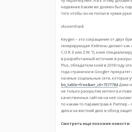
«y16q2er45y3wt». А в к этому добавит
надежнее.Каким же должен быть паро
того чтобы он не попал в чужие рук
vkusershack
Keygen – это сокращение от двух бри
генерирующая: Кейгены делают как 
C.O.R. E или Z.W. T), коие специали
в разработанный источник в раскры
Plus, обладатели коей в 2018 году ог
года странички в Google+ прекратят
на иные социальные сети, которые 
bo_table=free&wr_id=7577784
Даже н
не только раскрытие интента и пов
качественных сайтов на неё ссылают
по каким-то параметрам.4. Риппер – 
диска на жесткий диск в обход защи
Смотреть еще похожие новости: