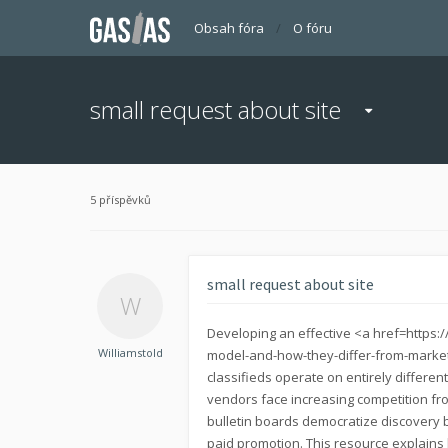
Obsah fóra
O fóru
small request about site
5 příspěvků
small request about site
Developing an effective <a href=https:/
Williamstold
model-and-how-they-differ-from-marketp
classifieds operate on entirely differe
vendors face increasing competition fro
bulletin boards democratize discovery b
paid promotion. This resource explains 