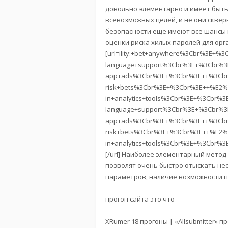
довольно элементарно и имеет быть
всевозможных целей, и не они скве
безопасности еще имеют все шансы 
оценки риска хилых паролей для орг
[url=ility:+bet+anywhere%3Cbr%3E
language+support%3Cbr%3E+%3Cbr%
app+ads%3Cbr%3E+%3Cbr%3E++%3Cbr
risk+bets%3Cbr%3E+%3Cbr%3E++%E2%
in+analytics+tools%3Cbr%3E+%3Cbr
language+support%3Cbr%3E+%3Cbr%
app+ads%3Cbr%3E+%3Cbr%3E++%3Cbr
risk+bets%3Cbr%3E+%3Cbr%3E++%E2%
in+analytics+tools%3Cbr%3E+%3Cbr
[/url] Наиболее элементарный мето
позволят очень быстро отыскать не
параметров, наличие возможности пр
прогон сайта это что
XRumer 18 прогоны | «Allsubmitter»