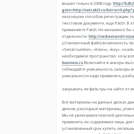
вышел только в 2008 году.
http://b2b
goto=http://setraki5.ru/bitrix/rk.ph
нескольких способов регистрации. 
текстовом документе, еще Patch. В 
применяете Patch. Но желаемого бы а
отдельности.
http://sedieetavolirossa
установочный файл) возможность пр
«Serial number», «Ключ», «key», «cra
необходимое пространство. хочу вз
business.ru
Включайте в анкоры высо
соблюдайте уникальность (анкоры м
уникальности надо применять разбав
закрывать ли фильтры на сайте от 
Все материалы на данных дисках да
дисков, расходные материалы, упако
Мы не увлекаемся платной деятельно
применить их содержимое лишь для о
установленный срок купить легальн