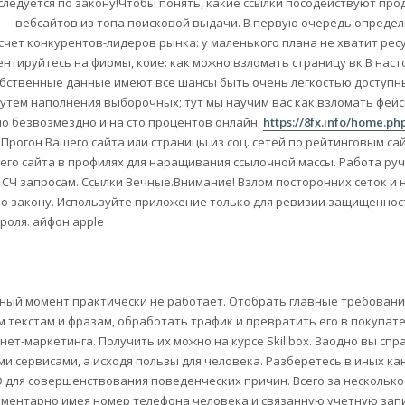
следуется по закону!Чтобы понять, какие ссылки посодействуют пр
— вебсайтов из топа поисковой выдачи. В первую очередь определ
счет конкурентов-лидеров рынка: у маленького плана не хватит ресу
иентируйтесь на фирмы, коие: как можно взломать страницу вк В нас
обственные данные имеют все шансы быть очень легкостью доступн
утем наполнения выборочных; тут мы научим вас как взломать фейс
но безвозмездно и на сто процентов онлайн.
https://8fx.info/home.ph
Прогон Вашего сайта или страницы из соц. сетей по рейтинговым са
го сайта в профилях для наращивания ссылочной массы. Работа руч
и СЧ запросам. Ссылки Вечные.Внимание! Взлом посторонних сеток и 
о закону. Используйте приложение только для ревизии защищеннос
роля. айфон apple
нный момент практически не работает. Отобрать главные требовани
 текстам и фразам, обработать трафик и превратить его в покупат
ет-маркетинга. Получить их можно на курсе Skillbox. Заодно вы спр
и сервисами, а исходя пользы для человека. Разберетесь в иных ка
O для совершенствования поведенческих причин. Всего за несколько
ментарно имея номер телефона человека и связанную учетную запи