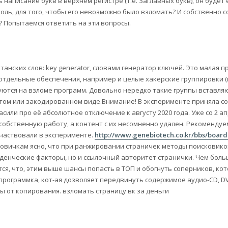
ь написание букв в верхнем регистре (т.е. Заглавных букв), он будет
ль, для того, чтобы его невозможно было взломать? И собственно с
и? Попытаемся ответить на эти вопросы.
танских слов: key generator, словами генератор ключей. Это малая п
отдельные обеспечения, например и целые хакерские группировки (
зируются на взломе программ. Довольно нередко такие группы вставля
том или закодированном виде.Внимание! В эксперименте приняла со
ласили про её абсолютное отключение к августу 2020 года. Уже со 2 а
 собственную работу, а контент с их несомненно удален. Рекоменду
участвовали в эксперименте.
http://www.genebiotech.co.kr/bbs/board
овичкам ясно, что при ранжировании страничек методы поисковик
еденческие факторы, но и ссылочный авторитет странички. Чем бол
ся, что, этим выше шансы попасть в ТОП и обогнуть соперников, ко
программка, кот-ая дозволяет передвинуть содержимое аудио-CD, DVD
ты от копирования. взломать страницу вк за деньги