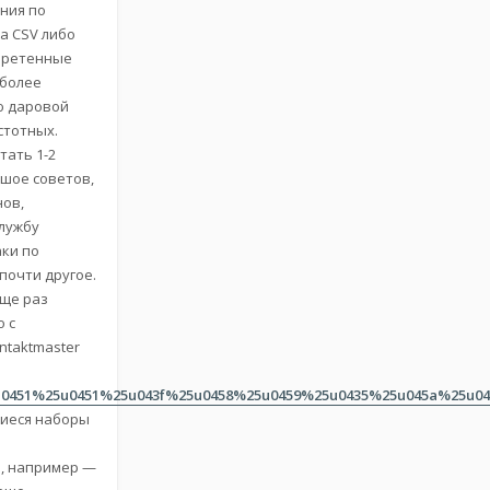
ния по
а CSV либо
обретенные
 более
ю даровой
стотных.
тать 1-2
ьшое советов,
нов,
лужбу
аки по
 почти другое.
Еще раз
 с
ntaktmaster
451%25u0451%25u043f%25u0458%25u0459%25u0435%25u045a%25u04
щиеся наборы
в, например —