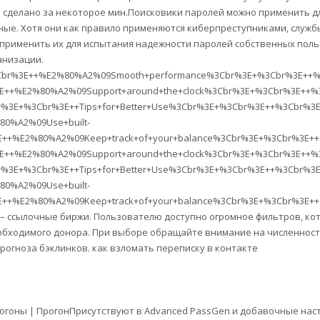
 сделано за некоторое мин.Поисковики паролей можно применить д
рные. Хотя они как правило применяются киберпреступниками, служб
применить их для испытания надежности паролей собственных поль
анизации.
+%3Cbr%3E++%E2%80%A2%09Smooth+performance%3Cbr%3E+%3Cbr%3E++
3E++%E2%80%A2%09Support+around+the+clock%3Cbr%3E+%3Cbr%3E++%
%3E+%3Cbr%3E++Tips+for+Better+Use%3Cbr%3E+%3Cbr%3E++%3Cbr%3E
80%A2%09Use+built-
%3E++%E2%80%A2%09Keep+track+of+your+balance%3Cbr%3E+%3Cbr%3
3E++%E2%80%A2%09Support+around+the+clock%3Cbr%3E+%3Cbr%3E++%
%3E+%3Cbr%3E++Tips+for+Better+Use%3Cbr%3E+%3Cbr%3E++%3Cbr%3E
80%A2%09Use+built-
%3E++%E2%80%A2%09Keep+track+of+your+balance%3Cbr%3E+%3Cbr%3E
д – ссылочные биржи. Пользователю доступно огромное фильтров, ко
обходимого донора. При выборе обращайте внимание на численност
огноза бэклинков. как взломать переписку в контакте
 прогоны | ПрогонПрисутствуют в Advanced PassGen и добавочные нас