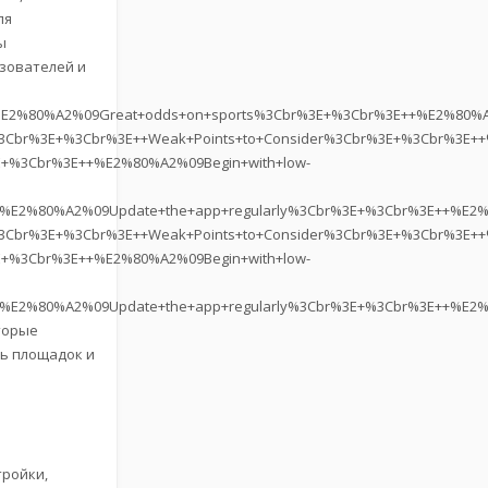
ля
ы
зователей и
%E2%80%A2%09Great+odds+on+sports%3Cbr%3E+%3Cbr%3E++%E2%80%A
3Cbr%3E+%3Cbr%3E++Weak+Points+to+Consider%3Cbr%3E+%3Cbr%3E+
+%3Cbr%3E++%E2%80%A2%09Begin+with+low-
E++%E2%80%A2%09Update+the+app+regularly%3Cbr%3E+%3Cbr%3E++%E
3Cbr%3E+%3Cbr%3E++Weak+Points+to+Consider%3Cbr%3E+%3Cbr%3E+
+%3Cbr%3E++%E2%80%A2%09Begin+with+low-
++%E2%80%A2%09Update+the+app+regularly%3Cbr%3E+%3Cbr%3E++%E2
торые
ь площадок и
тройки,