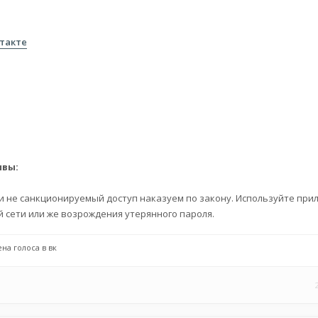
нтакте
ывы:
 и не санкционируемый доступ наказуем по закону. Используйте пр
 сети или же возрождения утерянного пароля.
на голоса в вк