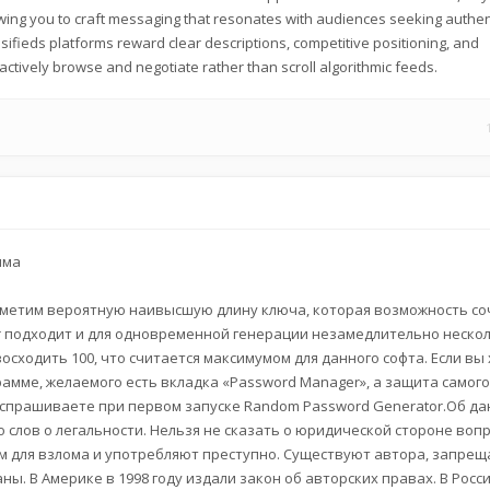
llowing you to craft messaging that resonates with audiences seeking authen
sifieds platforms reward clear descriptions, competitive positioning, and
tively browse and negotiate rather than scroll algorithmic feeds.
мма
метим вероятную наивысшую длину ключа, которая возможность со
r подходит и для одновременной генерации незамедлительно нескол
осходить 100, что считается максимумом для данного софта. Если вы
амме, желаемого есть вкладка «Password Manager», а защита самог
ы спрашиваете при первом запуске Random Password Generator.Об д
 слов о легальности. Нельзя не сказать о юридической стороне вопр
м для взлома и употребляют преступно. Существуют автора, запре
ы. В Америке в 1998 году издали закон об авторских правах. В Росс