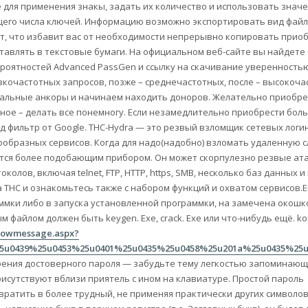
ля применения знакы, задать их количество и использовать значе
его числа ключей. Информацию возможно экспортировать вид файл
кст, что избавит вас от необходимости непрерывно копировать при
тавлять в текстовые бумаги. На официальном веб-сайте вы найдете
роятностей Advanced PassGen и ссылку на скачивание уверенность
изкочастотных запросов, позже – среднечастотных, после – высокоча
альные анкоры и начинаем находить доноров. Желательно приобре
авное – делать все понемногу. Если незамедлительно приобрести бол
 фильтр от Google. THC-Hydra — это резвый взломщик сетевых логи
бразных сервисов. Когда для надо(надобно) взломать удаленную с
ется более подобающим прибором. Он может скорпулезно резвые ат
олов, включая telnet, FTP, HTTP, https, SMB, несколько баз данных и
а THC и ознакомьтесь также с набором функций и охватом сервисов.
ммки либо в запуска установленной программки, на замечена окошко
м файлом должен быть keygen. Exe, crack. Exe или что-нибудь ещё. ko
showmessage.aspx?
u0439%25u0453%25u0401%25u0435%25u0458%25u201a%25u0435%25u0
орения достоверного пароля — забудьте тему легкостью запоминаю
присутствуют вблизи приятель с ином на клавиатуре. Простой пароль
вратить в более трудный, не применяя практически других символо