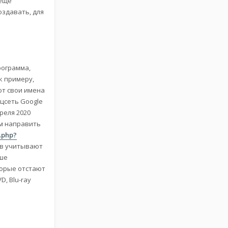
 еще
оздавать, для
рограмма,
к примеру,
ют свои имена
цсеть Google
преля 2020
ем направить
.php?
ов учитывают
ьше
торые отстают
, Blu-ray