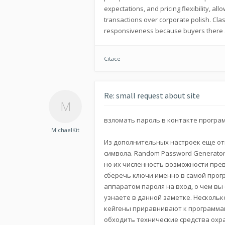
expectations, and pricing flexibility, a
transactions over corporate polish. Clas
responsiveness because buyers there ac
Citace
Re: small request about site
взломать пароль в контакте програ
MichaelKit
Из дополнительных настроек еще от
символа. Random Password Generato
но их численность возможности прев
сберечь ключи именно в самой прогр
аппаратом пароля на вход, о чем в
узнаете в данной заметке. Несколько
кейгены приравнивают к программа
обходить технические средства охран