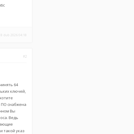
tic
18 dub 2026 04:18
#2
чинять 64
ьких ключей,
 хотите
о ПО снабжена
анном Вы
оса. Ведь
щающие
ии такой указ