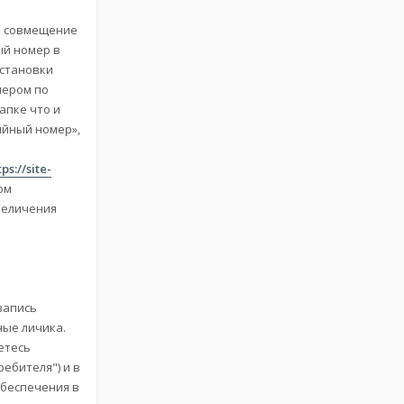
о совмещение
ый номер в
установки
мером по
апке что и
ийный номер»,
s://site-
ом
величения
запись
ные личика.
етесь
ебителя") и в
обеспечения в