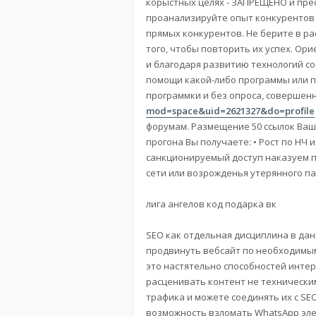
корыстных целях - ЗАПРЕЩЕНО и пре
проанализируйте опыт конкурентов 
прямых конкурентов. Не берите в ра
того, чтобы повторить их успех. Ор
и благодаря развитию технологий с
помощи какой-либо программы или п
программки и без опроса, совершен
mod=space&uid=2621327&do=profile
форумам. Размещение 50 ссылок Ваше
прогона Вы получаете: • Рост по НЧ 
санкционируемый доступ наказуем п
сети или возрожденья утерянного па
лига ангелов код подарка вк
SEO как отдельная дисциплина в да
продвинуть вебсайт по необходимым
это настятельно способностей интерн
расценивать контент не техническим
трафика и можете соединять их с SE
возможность взломать WhatsApp эле