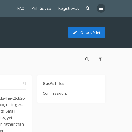
FAQ
Přihlásit se
Registrovat
Odpovědět
#1
GasAs Infos
Coming soon..
ds-the-c2cb2c-
cognizing that
ts. Small
ts, yet
on rather than
er