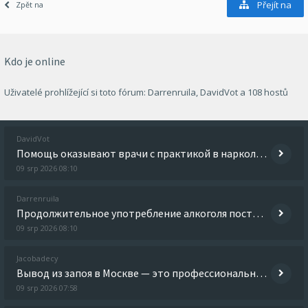
Přejít na
Zpět na
Kdo je online
Uživatelé prohlížející si toto fórum:
Darrenruila
,
DavidVot
a 108 hostů
DavidVot
Помощь оказывают врачи с практикой в наркологии, психиатрии и восстановительной терапии. Разобраться лучше - http://vyv
09 srp 2026 08:10
Darrenruila
Продолжительное употребление алкоголя постепенно истощает водно-солевой баланс, снижает уровень глюкозы и калия, нарушае
09 srp 2026 08:10
Jacobadecy
Вывод из запоя в Москве — это профессиональная наркологическая помощь, направленная на безопасное прекращение длительног
09 srp 2026 07:58