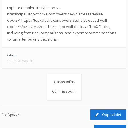
Explore detailed insights on <a
href=https://topxclocks.com/oversized-distressed-wall-
clocks/>https://topxclocks.com/oversized-distressed-wall-
clocks/</a> oversized distressed wall clocks at TopXClocks,
including features, comparisons, and expert recommendations
for smarter buying decisions.
Citace
10 bře 2026 06:18
GasAs Infos
Coming soon..
Odpovědět
1 příspěvek