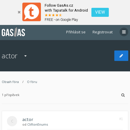
Follow GasAs.cz
with Tapatalk for Android
VIEW
FREE - on Google Play
Přihlásit se
Registrovat
actor
Obsah fóra
O fóru
1 příspěvek
actor
#1
od
CliftonEnums