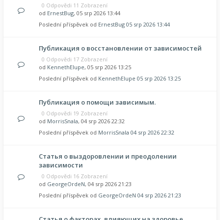
0 Odpovědi 11 Zobrazení
od
ErnestBug
, 05 srp 2026 13:44
Poslední příspěvek od
ErnestBug
05 srp 2026 13:44
Публикация о восстановлении от зависимостей
0 Odpovědi 17 Zobrazení
od
KennethElupe
, 05 srp 2026 13:25
Poslední příspěvek od
KennethElupe
05 srp 2026 13:25
Публикация о помощи зависимым.
0 Odpovědi 19 Zobrazení
od
MorrisSnala
, 04 srp 2026 22:32
Poslední příspěvek od
MorrisSnala
04 srp 2026 22:32
Статья о выздоровлении и преодолении
зависимости
0 Odpovědi 16 Zobrazení
od
GeorgeOrdeN
, 04 srp 2026 21:23
Poslední příspěvek od
GeorgeOrdeN
04 srp 2026 21:23
Статья о факторах, влияющих на здоровье