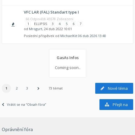
VFC LAR (FAL) Standart type I
66 Odpovědi 45578 Zobrazení
1
ELLIPSIS
3
4
5
6
7
od
Mrogurt
, 24 dub 2022 10:01
Poslední příspěvek od
MichaelKit
06 dub 2026 13:40
GasAs Infos
Coming soon..
Nové téma
1
2
3
73 témat
Přejít na
Vrátit se na “Obsah fóra”
Oprávnění fóra