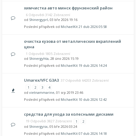
химчистка авто минск фрунзенский район
6 Odpovědi 3142 Zobrazení
od
Shinergyprl
, 03 bře 2026 19:16
Poslední příspěvek od
MichaelKit
21 dub 2026 05:58
очистка кузова от металлических вкраплений
цена
1 Odpovědi 1805 Zobrazení
od
Shinergyhta
, 28 úno 2026 15:19
Poslední příspěvek od
MichaelKit
19 dub 2026 14:24
Umarex/VFC G3A3
37 Odpovědi 64203 Zobrazení
1
2
3
4
od
vietnammarine
, 01 srp 2019 23:46
Poslední příspěvek od
MichaelKit
10 dub 2026 12:42
средства для ухода за колесными дисками
19 Odpovědi 3827 Zobrazení
1
2
od
Shinergyisx
, 05 bře 2026 03:24
Poslední příspěvek od
MichaelKit
07 dub 2026 14:18