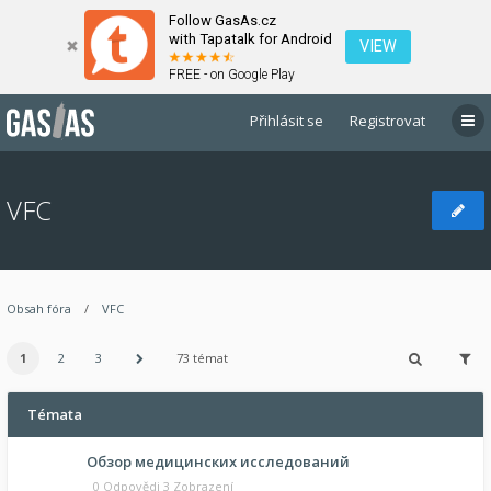
Follow GasAs.cz
with Tapatalk for Android
VIEW
FREE - on Google Play
Přihlásit se
Registrovat
VFC
Obsah fóra
VFC
1
2
3
73 témat
Témata
Обзор медицинских исследований
0 Odpovědi 3 Zobrazení