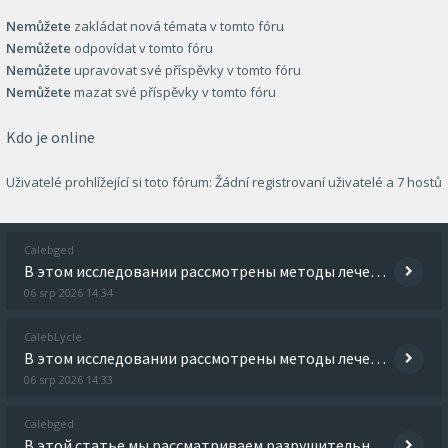
Nemůžete
zakládat nová témata v tomto fóru
Nemůžete
odpovídat v tomto fóru
Nemůžete
upravovat své příspěvky v tomto fóru
Nemůžete
mazat své příspěvky v tomto fóru
Kdo je online
Uživatelé prohlížející si toto fórum: Žádní registrovaní uživatelé a 7 hostů
Calebged
В этом исследовании рассмотрены методы лечения зависимостей и их эффективность. Мы проанализируем различные подходы, исп
06 srp 2026 14:34
CalebLycle
В этом исследовании рассмотрены методы лечения зависимостей и их эффективность. Мы проанализируем различные подходы, исп
06 srp 2026 14:33
Calebged
В этой статье мы рассматриваем разрушительное влияние зависимости на жизнь человека. Обсуждаются аспекты, такие как здор