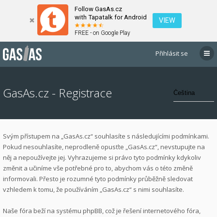
Follow GasAs.cz
with Tapatalk for Android
VIEW
FREE - on Google Play
Přihlásit se
GasAs.cz - Registrace
Svým přístupem na „GasAs.cz“ souhlasíte s následujícími podmínkami.
Pokud nesouhlasíte, neprodleně opusťte „GasAs.cz“, nevstupujte na
něj a nepoužívejte jej. Vyhrazujeme si právo tyto podmínky kdykoliv
změnit a učiníme vše potřebné pro to, abychom vás o této změně
informovali. Přesto je rozumné tyto podmínky průběžně sledovat
vzhledem k tomu, že používáním „GasAs.cz“ s nimi souhlasíte.
Naše fóra beží na systému phpBB, což je řešení internetového fóra,