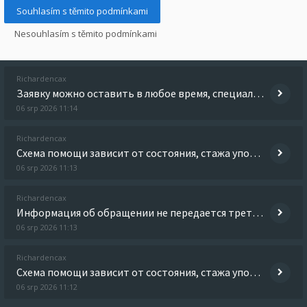
Richardencax
Заявку можно оставить в любое время, специалист быстро сориентирует по дальнейшим действиям. Получить дополнительную ин
06 srp 2026 11:14
Richardencax
Схема помощи зависит от состояния, стажа употребления, противопоказаний и дальнейших целей лечения. Детальнее - скорая
06 srp 2026 11:13
Richardencax
Информация об обращении не передается третьим лицам, а детали лечения обсуждаются только с пациентом. Получить больше и
06 srp 2026 11:13
Richardencax
Схема помощи зависит от состояния, стажа употребления, противопоказаний и дальнейших целей лечения. Получить больше инф
06 srp 2026 11:12