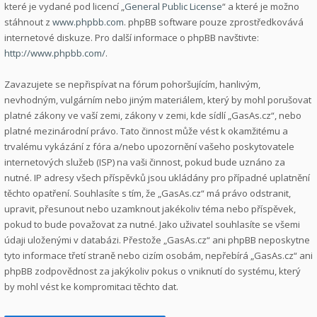
které je vydané pod licencí „
General Public License
“ a které je možno
stáhnout z
www.phpbb.com
. phpBB software pouze zprostředkovává
internetové diskuze. Pro další informace o phpBB navštivte:
http://www.phpbb.com/
.
Zavazujete se nepřispívat na fórum pohoršujícím, hanlivým,
nevhodným, vulgárním nebo jiným materiálem, který by mohl porušovat
platné zákony ve vaší zemi, zákony v zemi, kde sídlí „GasAs.cz“, nebo
platné mezinárodní právo. Tato činnost může vést k okamžitému a
trvalému vykázání z fóra a/nebo upozornění vašeho poskytovatele
internetových služeb (ISP) na vaši činnost, pokud bude uznáno za
nutné. IP adresy všech příspěvků jsou ukládány pro případné uplatnění
těchto opatření. Souhlasíte s tím, že „GasAs.cz“ má právo odstranit,
upravit, přesunout nebo uzamknout jakékoliv téma nebo příspěvek,
pokud to bude považovat za nutné. Jako uživatel souhlasíte se všemi
údaji uloženými v databázi. Přestože „GasAs.cz“ ani phpBB neposkytne
tyto informace třetí straně nebo cizím osobám, nepřebírá „GasAs.cz“ ani
phpBB zodpovědnost za jakýkoliv pokus o vniknutí do systému, který
by mohl vést ke kompromitaci těchto dat.