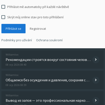
Přihlásit mě automaticky při každé návštěvě
Skrýt můj online stav pro toto přihlášení
Registrovat
Podmínky pro užívání
Ochrana soukromí
Williamlox
Рекомендации строятся вокруг состояния человека, а не по универсальному шаблону для всех случаев. Разобраться лучше -
08 srp 2026 08:40
Williamlox
Общаемся без осуждения и давления, сохраняя спокойную атмосферу для пациента и семьи. Получить больше информации - выв
08 srp 2026 08:39
Williamlox
Вывод из запоя — это профессиональная наркологическая помощь, направленная на безопасное прерывание длительного употребл