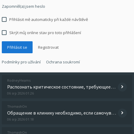
Zapomněl(a) jsem heslo
Přihlásit mě automaticky při každé návštěvě
Skrýt můj online stav pro toto přihlášení
Registrovat
Podmínky pro užívání
Ochrana soukromí
RodneyHeams
Распознать критическое состояние, требующее участия профессионалов, можно по характерным признакам. Если у близкого набл
06 srp 2026 01:26
ThomashOn
Обращение в клинику необходимо, если самочувствие ухудшается, период запоя длится несколько дней, появляется слабость, т
06 srp 2026 01:18
ThomashOn