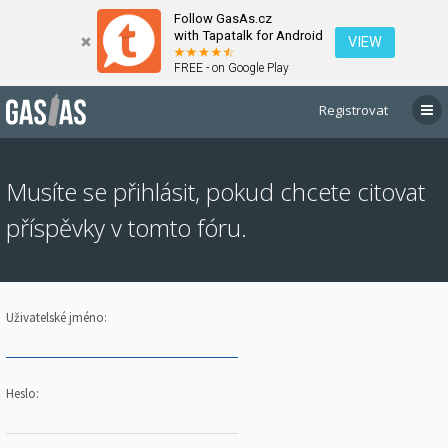
Follow GasAs.cz
with Tapatalk for Android
VIEW
FREE - on Google Play
Registrovat
Musíte se přihlásit, pokud chcete citovat
příspěvky v tomto fóru.
Uživatelské jméno:
Heslo: