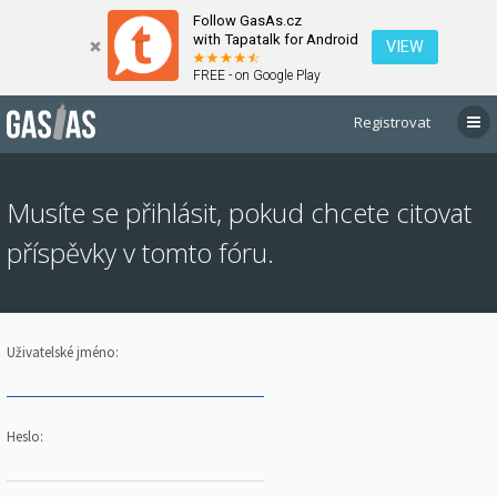
Follow GasAs.cz
with Tapatalk for Android
VIEW
FREE - on Google Play
Registrovat
Musíte se přihlásit, pokud chcete citovat
příspěvky v tomto fóru.
Uživatelské jméno:
Heslo: