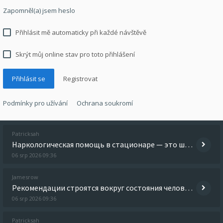
Zapomněl(a) jsem heslo
Přihlásit mě automaticky při každé návštěvě
Skrýt můj online stav pro toto přihlášení
Registrovat
Podmínky pro užívání
Ochrana soukromí
Patricksah
Наркологическая помощь в стационаре — это шанс прервать замкнутый круг и сделать первый шаг к восстановлению. В стациона
06 srp 2026 09:36
Jamesrow
Рекомендации строятся вокруг состояния человека, а не по универсальному шаблону для всех случаев. Детальнее - вывод из
06 srp 2026 09:36
Patricksah