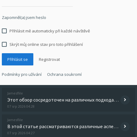
Zapomněl(a) jsem heslo
Přihlásit mě automaticky při každé návštěvě
Skrýt můj online stav pro toto přihlášení
Registrovat
Podmínky pro užívání
Ochrana soukromí
Jamesflile
Этот обзор сосредоточен на различных подходах к избавлению от зависимости. Мы изучим традиционные и альтернативные метод
07 srp 2026 04:28
Jamesflile
В этой статье рассматриваются различные аспекты избавления от зависимости, включая физические и психологические методы.
07 srp 2026 04:27