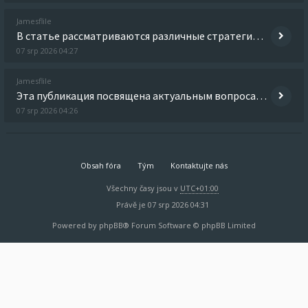
Jamesflile
В статье рассматриваются различные стратегии борьбы с зависимостями, включая проверенные методы и реальные истории успех
07 srp 2026 04:27
Jamesflile
Эта публикация посвящена актуальным вопросам современной медицины и здравоохранения. Мы обсудим новейшие технологии диаг
07 srp 2026 04:26
Obsah fóra
Tým
Kontaktujte nás
Všechny časy jsou v
UTC+01:00
Právě je 07 srp 2026 04:31
Powered by
phpBB
® Forum Software © phpBB Limited