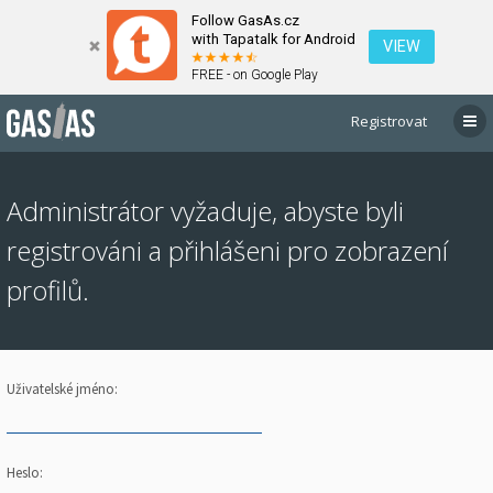
Follow GasAs.cz
with Tapatalk for Android
VIEW
FREE - on Google Play
Registrovat
Administrátor vyžaduje, abyste byli
registrováni a přihlášeni pro zobrazení
profilů.
Uživatelské jméno:
Heslo: