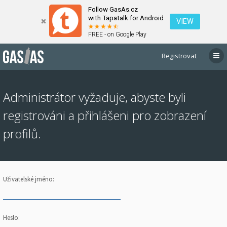
Follow GasAs.cz
with Tapatalk for Android
VIEW
FREE - on Google Play
Registrovat
Administrátor vyžaduje, abyste byli
registrováni a přihlášeni pro zobrazení
profilů.
Uživatelské jméno:
Heslo: