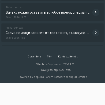
Richardencax
Заявку можно оставить в любое время, специалист быстро сориентирует по дальнейшим действиям. Исследовать вопрос подробн
06 srp 2026 18:52
Richardencax
Схема помощи зависит от состояния, стажа употребления, противопоказаний и дальнейших целей лечения. Выяснить больше -
06 srp 2026 18:51
Obsah fóra
Tým
Kontaktujte nás
Všechny časy jsou v
UTC+01:00
Právě je 06 srp 2026 19:00
Powered by
phpBB
® Forum Software © phpBB Limited