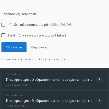
Zapomněl(a) jsem heslo
Přihlásit mě automaticky při každé návštěvě
Skrýt můj online stav pro toto přihlášení
Registrovat
Podmínky pro užívání
Ochrana soukromí
Richardencax
Информация об обращении не передается третьим лицам, а детали лечения обсуждаются только с пациентом. Получить дополнит
06 srp 2026 18:53
Richardencax
Информация об обращении не передается третьим лицам, а детали лечения обсуждаются только с пациентом. Получить дополнит
06 srp 2026 18:52