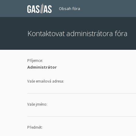
Obsah fóra
Kontaktovat administrátora fóra
Příjemce:
Administrátor
Vaše emailová adresa:
Vaše jméno:
Předmět: