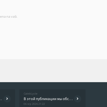
ena na vaši.
CalebLycle
и и успешные истории людей, которые справились с этой пробле
В этой публикации мы обсуждаем современные методы лечения различных заболеваний. Читатели узнают о новых медикаментах, т
06 srp 2026 21:22