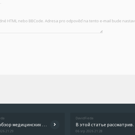
žádné HTML nebo BBCode. Adresa pro odpověď na tento e-mail bude nastav
eda
DavidFieda
Этот обзор медицинских исследований собрал самое важное из последних публикаций в области медицины. Мы проанализировали
В этой статье рассматриваются способы преодоления зависимост
026 21:29
06 srp 2026 21:28