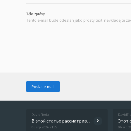
Tělo zprávy:
Tento e-mail bude odeslán jako prostý text, nevkládejte 
DavidFieda
DavidFi
В этой статье рассматриваются способы преодоления зависимости и успешные истории людей, которые справились с этой пробле
06 srp 2026 21:29
06 srp 2