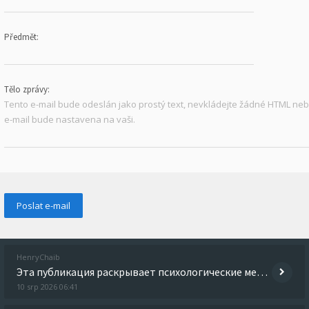
Předmět:
Tělo zprávy:
Tento e-mail bude odeslán jako prostý text, nevkládejte žádné HTML n
e-mail bude nastavena na vaši.
HenryChaib
Эта публикация раскрывает психологические механизмы зависимости и их роль в развитии расстройств. Читатель узнает о том,
10 srp 2026 06:41