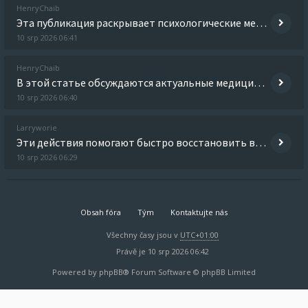
HenryChaib
Эта публикация раскрывает психологические механизмы зависимости и их роль в развитии расстройств. Читатель узнает о том,
10 srp 2026 06:41
HenryChaib
В этой статье обсуждаются актуальные медицинские вопросы, которые волнуют общество. Мы обращаем внимание на проблемы, ка
10 srp 2026 06:40
Larryworie
Эти действия помогают быстро восстановить водно-электролитный баланс и снизить нагрузку на внутренние органы. После пров
10 srp 2026 06:29
Obsah fóra
Tým
Kontaktujte nás
Všechny časy jsou v
UTC+01:00
Právě je 10 srp 2026 06:42
Powered by
phpBB
® Forum Software © phpBB Limited