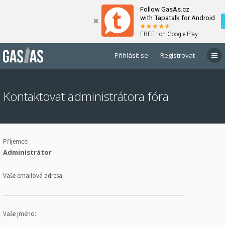
Follow GasAs.cz
with Tapatalk for Android
FREE - on Google Play
Přihlásit se
Registrovat
Kontaktovat administrátora fóra
Příjemce:
Administrátor
Vaše emailová adresa:
Vaše jméno: