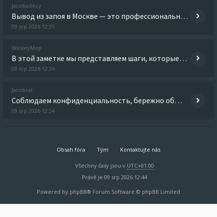
Jacobadecy
Вывод из запоя в Москве — это профессиональная наркологическая помощь, направленная на безопасное прекращение длительног
09 srp 2026 12:35
WesleyMep
В этой заметке мы представляем шаги, которые помогут в процессе преодоления зависимостей. Рассматриваются стратегии подд
09 srp 2026 12:34
Jacobral
Соблюдаем конфиденциальность, бережно общаемся с пациентом и его близкими на каждом этапе. Детальнее - нарколог вывод
09 srp 2026 12:34
Obsah fóra
Tým
Kontaktujte nás
Všechny časy jsou v
UTC+01:00
Právě je 09 srp 2026 12:44
Powered by
phpBB
® Forum Software © phpBB Limited