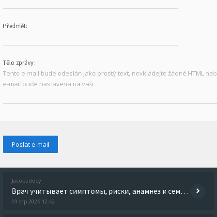
Předmět:
Tělo zprávy:
Tento e-mail bude odeslán jako prostý text, nevkládejte žádné HTML n
e-mail bude nastavena na vaši.
Jacobadecy
Врач учитывает симптомы, риски, анамнез и семейную ситуацию, чтобы предложить подходящую программу. Выяснить больше - h
09 srp 2026 12:42