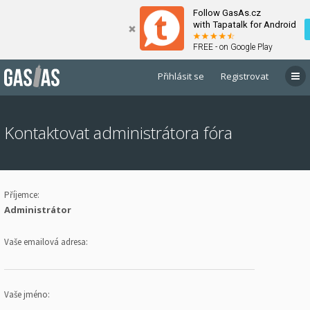
Follow GasAs.cz
with Tapatalk for Android
FREE - on Google Play
Přihlásit se
Registrovat
Kontaktovat administrátora fóra
Příjemce:
Administrátor
Vaše emailová adresa:
Vaše jméno: