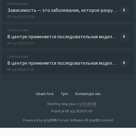
CharlesLoste
Зависимость — это заболевание, которое разрушает не только тело, но и личность. Оно затрагивает мышление, поведение, раз
08 srp 2026 01:24
CharlesLoste
В центре применяется последовательная модель лечения, включающая диагностику, детоксикацию, психотерапию, восстановление
08 srp 2026 01:23
CharlesLoste
В центре применяется последовательная модель лечения, включающая диагностику, детоксикацию, психотерапию, восстановление
08 srp 2026 01:23
Obsah fóra
Tým
Kontaktujte nás
Všechny časy jsou v
UTC+01:00
Právě je 08 srp 2026 01:47
Powered by
phpBB
® Forum Software © phpBB Limited