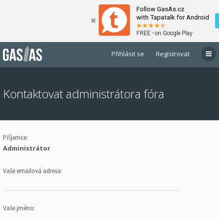
Follow GasAs.cz
with Tapatalk for Android
FREE - on Google Play
Přihlásit se
Registrovat
Kontaktovat administrátora fóra
Příjemce:
Administrátor
Vaše emailová adresa:
Vaše jméno: